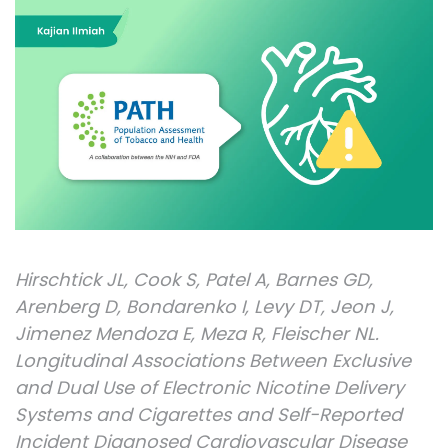
Hirschtick JL, Cook S, Patel A, Barnes GD,
Arenberg D, Bondarenko I, Levy DT, Jeon J,
Jimenez Mendoza E, Meza R, Fleischer NL.
Longitudinal Associations Between Exclusive
and Dual Use of Electronic Nicotine Delivery
Systems and Cigarettes and Self-Reported
Incident Diagnosed Cardiovascular Disease