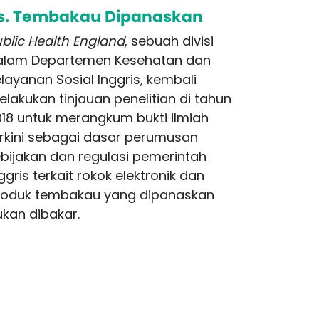
Alterna
s. Tembakau Dipanaskan
Berbah
blic Health England
, sebuah divisi
Prof. Bam
alam Departemen Kesehatan dan
Riset dan
layanan Sosial Inggris, kembali
mendorong
lakukan tinjauan penelitian di tahun
tentang p
18 untuk merangkum bukti ilmiah
untuk men
erkini sebagai dasar perumusan
Penelitia
bijakan dan regulasi pemerintah
kandunga
ggris terkait rokok elektronik dan
produk ini
roduk tembakau yang dipanaskan
menekanka
kan dibakar.
sebagai 
suatu keb
APHRF 20