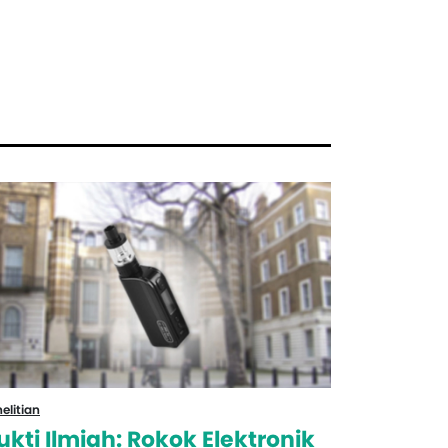
Penelitian
elitian
Temuan
ukti Ilmiah: Rokok Elektronik