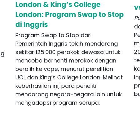
London & King’s College
v
London: Program Swap to Stop
Pu
di Inggris
d
Pe
Program Swap to Stop dari
me
Pemerintah Inggris telah mendorong
h
20
sekitar 125.000 perokok dewasa untuk
ng
t
mencoba berhenti merokok dengan
ke
beralih ke vape, menurut penelitian
In
UCL dan King’s College London. Melihat
p
keberhasilan ini, para peneliti
bu
mendorong negara-negara lain untuk
mengadopsi program serupa.