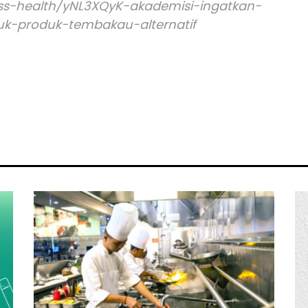
ss-health/yNL3XQyK-akademisi-ingatkan-
tuk-produk-tembakau-alternatif