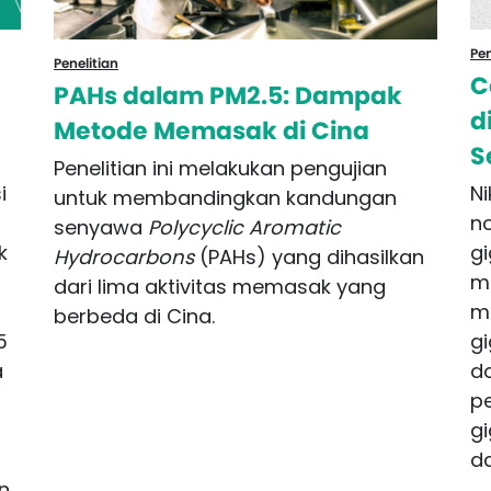
Pen
Penelitian
C
PAHs dalam PM2.5: Dampak
d
Metode Memasak di Cina
S
Penelitian ini melakukan pengujian
i
Ni
untuk membandingkan kandungan
n
senyawa
Polycyclic Aromatic
k
gi
Hydrocarbons
(PAHs) yang dihasilkan
m
dari lima aktivitas memasak yang
mu
berbeda di Cina.
5
gi
a
do
p
gi
d
an