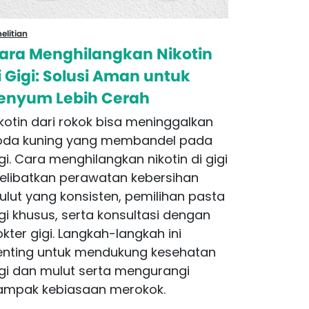
elitian
Penelitian
ara Menghilangkan Nikotin
Perokok
i Gigi: Solusi Aman untuk
Alami K
enyum Lebih Cerah
Berbed
Alternat
kotin dari rokok bisa meninggalkan
oda kuning yang membandel pada
Produk te
gi. Cara menghilangkan nikotin di gigi
vape dan
elibatkan perawatan kebersihan
dipanask
lut yang konsisten, pemilihan pasta
tanpa pr
gi khusus, serta konsultasi dengan
adanya h
kter gigi. Langkah-langkah ini
dan zat-z
enting untuk mendukung kesehatan
90 persen
gi dan mulut serta mengurangi
ampak kebiasaan merokok.