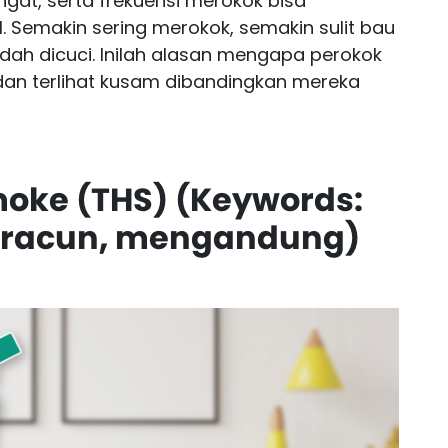
ringat, serta frekuensi merokok bisa
emakin sering merokok, semakin sulit bau
dah dicuci. Inilah alasan mengapa perokok
dan terlihat kusam dibandingkan mereka
oke (THS) (Keywords:
, racun, mengandung)