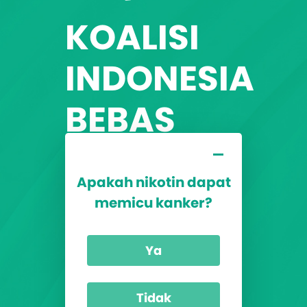
KOALISI
INDONESIA
BEBAS
TAR
Apakah nikotin dapat
KABAR bertujuan untuk
memicu kanker?
meningkatkan
kesadaran masyarakat
Ya
mengenai bahaya TAR
dan konsep
Tidak
pengurangan bahaya